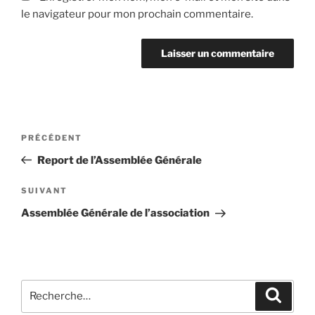
le navigateur pour mon prochain commentaire.
Navigation
Article
PRÉCÉDENT
de
précédent
Report de l’Assemblée Générale
l’article
Article
SUIVANT
suivant
Assemblée Générale de l’association
Recherche
Recher
pour