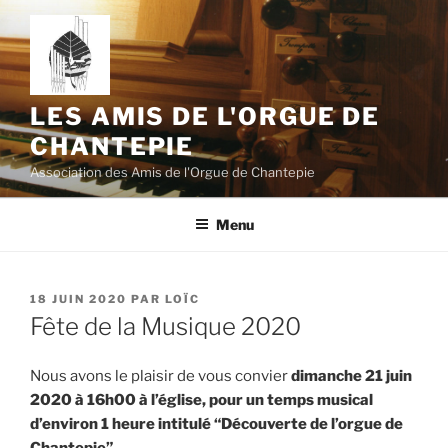
Aller
au
contenu
principal
LES AMIS DE L'ORGUE DE
CHANTEPIE
Association des Amis de l'Orgue de Chantepie
Menu
PUBLIÉ
18 JUIN 2020
PAR
LOÏC
LE
Fête de la Musique 2020
Nous avons le plaisir de vous convier
dimanche 21 juin
2020 à 16h00 à l’église, pour un temps musical
d’environ 1 heure intitulé “Découverte de l’orgue de