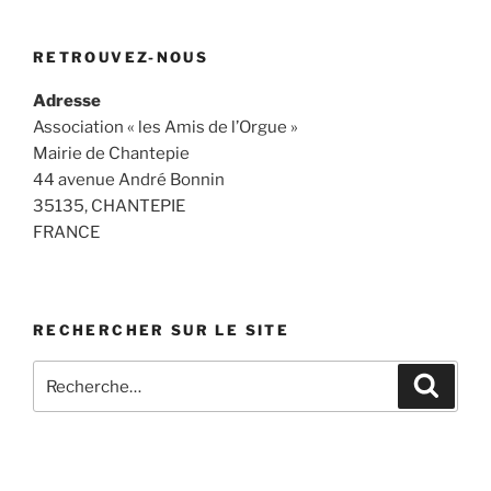
e
s
l
e
s
a
m
g
b
A
n
k
d
s
er
RETROUVEZ-NOUS
o
p
g
y
s
Adresse
o
p
er
Association « les Amis de l’Orgue »
k
Mairie de Chantepie
44 avenue André Bonnin
35135, CHANTEPIE
FRANCE
RECHERCHER SUR LE SITE
Recherche
Recher
pour
: