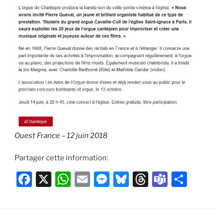
Ouest France – 12 juin 2018
Partager cette information:
F
X
W
E
M
Bl
T
T
P
a
h
m
e
u
hr
e
ar
c
at
ai
ss
e
e
a
ta