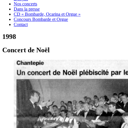
Nos concerts
Dans la presse
CD « Bombarde, Ocarina et Orgue »
Concours Bombarde et Orgue
Contact
1998
Concert de Noël